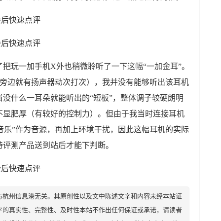
把玩一加手机X外也稍微聆听了一下这幅“一加金耳”。
场旁边就有扬声器动次打次），我并没有能够听出该耳机
没什么一耳朵就能听出的“短板”，整体调子较硬朗明
不显肥厚（有较好的控制力）。但由于我当时连接耳机
网易云音乐”作为音源，再加上环境干扰，因此这幅耳机的实际
待评测产品送到站后才能下判断。
与杭州信息港无关。其原创性以及文中陈述文字和内容未经本站证
字的真实性、完整性、及时性本站不作出任何保证或承诺，请读者