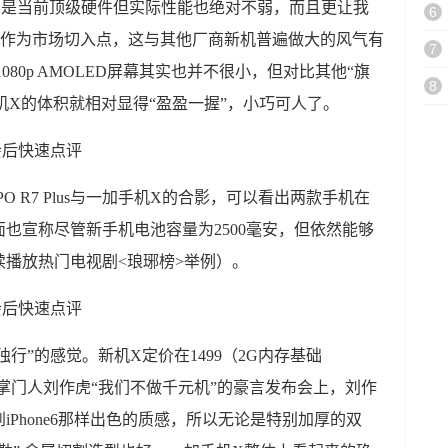
经不是当前顶级硬件但实际性能也绝对不弱，而且更让我
6
”作为市场切入点，这与其他厂商新机普遍做大的风气有
7
80p AMOLED屏幕其实也并不很小，但对比其他“旗
8
手机X的体积就相对显得“盈盈一握”，小巧可人了。
 R7 Plus与一加手机X的合影，可以看出两款手机在
也宣称尽管新手机电池容量为2500毫安，但依然能够
播放热门电视剧<琅琊榜>举例）。
独行”的感觉。新机X定价在1499（2G内存基础
其掌门人刘作虎“我们不做千元机”的豪言发布会上，刘作
Phone6那样出色的质感，所以无论是特别加厚的双