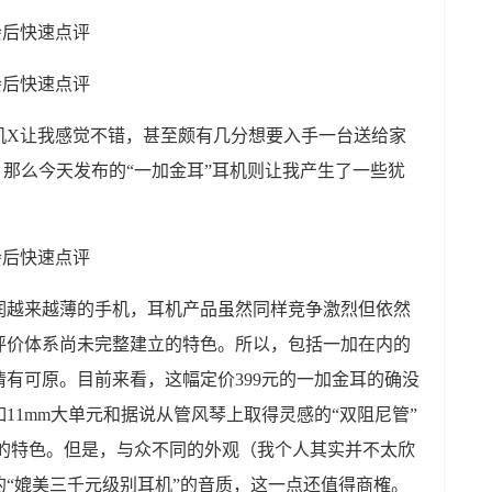
机X让我感觉不错，甚至颇有几分想要入手一台送给家
的话，那么今天发布的“一加金耳”耳机则让我产生了一些犹
润越来越薄的手机，耳机产品虽然同样竞争激烈但依然
评价体系尚未完整建立的特色。所以，包括一加在内的
有可原。目前来看，这幅定价399元的一加金耳的确没
11mm大单元和据说从管风琴上取得灵感的“双阻尼管”
己的特色。但是，与众不同的外观（我个人其实并不太欣
“媲美三千元级别耳机”的音质，这一点还值得商榷。