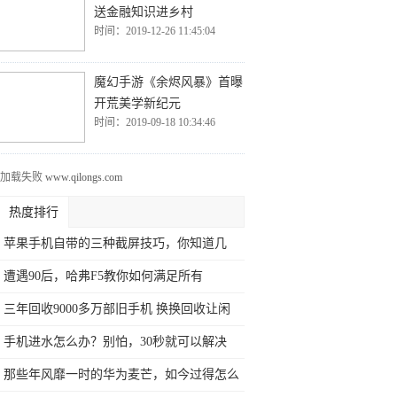
送金融知识进乡村
时间：2019-12-26 11:45:04
魔幻手游《余烬风暴》首曝
开荒美学新纪元
时间：2019-09-18 10:34:46
告加载失败
www.qilongs.com
热度排行
苹果手机自带的三种截屏技巧，你知道几
个？现
遭遇90后，哈弗F5教你如何满足所有
三年回收9000多万部旧手机 换换回收让闲
手机进水怎么办？别怕，30秒就可以解决
那些年风靡一时的华为麦芒，如今过得怎么