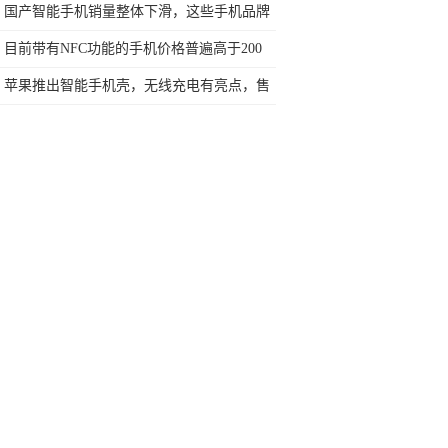
样？
国产智能手机销量整体下滑，这些手机品牌
或被
目前带有NFC功能的手机价格普遍高于200
苹果推出智能手机壳，无线充电有亮点，售
价1