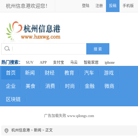
杭州信息港欢迎您！
登陆
注册
投稿
手机版
热门搜索：
SUV
APP
支付宝
马云
智能家居
iphone
首页
新闻
财经
教育
汽车
游戏
企业
美食
消费
时尚
金融
微商
区块链
广告加载失败
www.qilongs.com
杭州信息港
>
新闻
> 正文