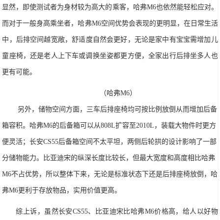
显然，即使测试者为身材较为高大的乘客，哈
弗
M6
也依然能轻松应对。
而对于一般身高乘坐者，哈
弗
M6
空间优势会表现的更明显，在日常生活
中，后排空间越宽敞，舒适
度自然
会更好，无论是家中有宝宝需增加儿
童座椅，还是老人上下车或调换坐姿都更方便，全家出行后排坐多人也
更有可能。
（哈
弗
M6
）
另外，储物空间方面，三车后排座椅均可按比例放倒从而增加后备
箱容积。哈
弗
M
6
的后备箱可以从
808L
扩容
至
2010L
，装载大物件时更方
便灵活；长安
CS55
后备
箱空间
不太平坦，两侧后轮拱的设计影响了一部
分储物能力。比亚
迪
宋的纵深长度比较长，但最大宽度和高度相比哈
弗
M6
不
占优势，所以整体下来，无论是标准状态下还是后排座椅放倒，哈
弗
M6
更利于存放物品，实用价值更高。
综
上诉，虽然长安
CS55
、比亚
迪
宋比哈
弗
M
6
价格高，给人以好物