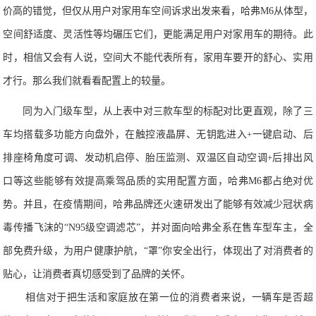
价高的错觉，但仅从用户对家用车空间诉求出发来看，哈
弗
M6
从体型，
空间舒适度、灵活性等均碾压它们，更能满足用户对家用车的期待。此
时，相信又会有人说，空间大不能代
表所有，家用车要开的舒心、实用
才行。那么我们就看看配置上的较量。
同为入门级车型，从上表中对三款车型的标配对比更直观，除了三
车均搭载多功能方向盘外，在触控液晶屏、无钥匙进入
+
一键启动、后
排座椅角度可调、发动机启停、胎压监测、双温区自动空调
+
后排出风
口等这些能够有效提高乘驾品质的实用配置方面，哈
弗
M6
都占绝对优
势。并且，在疫情期间，哈
弗
品牌还火速研发出了能够有效减少冠状病
毒传播飞沫的“
N95
级空调滤芯”，并对面向哈
弗
全系在售车型车主，全
部免费升级，为用户健康护航，“罩”你安全出行，体现出了对消费者的
贴心，
让消费者真切感受到了品牌的关
怀。
相信对于把生活和家庭放在第一位的消费者来说，一辆
车是否
超