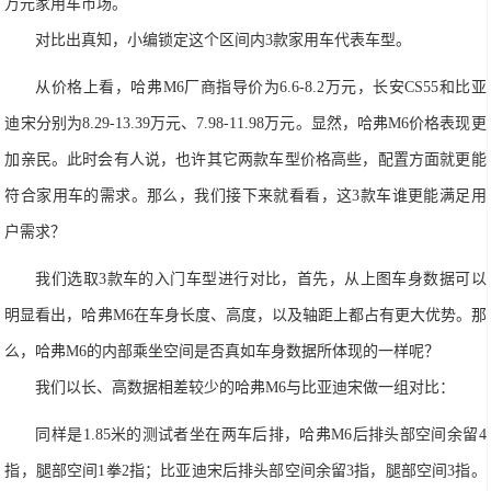
万元家用车市场。
对比出真知，小编锁定这个区间内
3
款家用车代表车型。
从价格上看，哈
弗
M6
厂商指导价为
6.6-8.2
万元，长安
CS55
和比亚
迪
宋分别为
8.29-13.39
万元、
7.98-11.98
万元。显然，哈
弗
M6
价格表现更
加亲民。此时会有人说，也许其它两款车型价格高些，配置方面就更能
符合家用车的需求。那么，我们接下来就看看，这
3
款车谁更能满足用
户需求？
我们选取
3
款车的入门车型进行对比，首先，从上图车身数据可以
明显看出，哈
弗
M6
在车身长度、高度，以及轴距上都占有更大优势。那
么，哈
弗
M6
的内部乘坐空间是否真如车身数据所体现的一样呢？
我们以长、高数据相差较少的哈
弗
M6
与比亚
迪宋做
一组对比：
同样是
1.85
米的测试者坐在两车后排，哈
弗
M6
后排头部空间余留
4
指，腿部空间
1
拳
2
指；比亚
迪
宋后排头部空间余留
3
指，腿部空间
3
指。