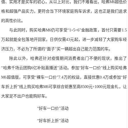
值、实用才是买车的初心，从以上对比，我们不难看出，哈
弗
M6
超低价
格和超强产品实力，更符合当下环境家庭购车诉求，这也正是我们追求
的高性价比。
与此同时，购买哈
弗
M6
仍可享受
“
1
+
5=6
”金融政策，首付只需要
1.5
万起就能全包落地开回家，日供仅需
43
元起，进一步减轻了大家购车经
济压力，不必为了所谓的“面子”买一辆超出自己能力范围的车。
除此以外，哈
弗
还针对疫情期间消费者出门不便的现状，推出了
“哈
弗
千场云团购
6
亿补贴直
播送”活动。参加“好车一口价”线上购买哈
弗
M6
超值版，可享受“裸车一口价”
7.4
万的权益，直接优惠
0.4
万或参加“好
车折上折”线上购买哈
弗
M
6
可享综合
钜惠至
高
8500
元
+
1000
元现金礼，让
大家足不出户也能购好车。
“好车一口价”
活动
“好车折上折”
活动