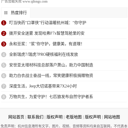
广告加载失败
www.qilongs.com
热度排行
1
叮当快药“口罩侠”行动温暖杭州城：“你守护
2
拨开安全迷雾 发现哈弗F7x智慧驾舱里的安
3
永和豆浆：“浆”你守护，健康美，有道理！
4
全新瑞虎7/瑞虎7PRO硬核福利在线发放
5
安世亚太增材科技总部落户萧山，助力中国制造
6
助力白衣战士奋战一线，常笑健康积极捐赠物资
7
深度生活，Jeep大切诺基带来7X24小时
8
万物共生，为爱守护！七匹狼发布自然守护者系
网站首页
|
联系我们
|
版权声明
|
老版地图
|
版权声明
|
网站地图
免责声明：杭州信息港所有文字、图片、视频、音频等资料均来自互联网，不代表本