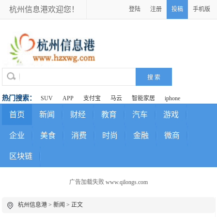
杭州信息港欢迎您！
登陆
注册
投稿
手机版
热门搜索：
SUV
APP
支付宝
马云
智能家居
iphone
首页
新闻
财经
教育
汽车
游戏
企业
美食
消费
时尚
金融
微商
区块链
广告加载失败
www.qilongs.com
杭州信息港
>
新闻
> 正文