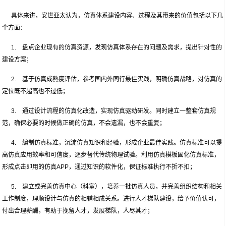
具体来讲，安世亚太认为，仿真体系建设内容、过程及其带来的价值包括以下几
个方面：
1. 盘点企业现有的仿真资源，发现仿真体系存在的问题及需求，提出针对性的
建设方案；
2. 基于仿真成熟度评估，参考国内外同行最佳实践，明确仿真战略，对仿真的
定位既不超高也不过低；
3. 通过设计流程的仿真化改造，实现仿真驱动研发。同时建立一整套仿真规
范，确保必要的时候做正确的仿真，不会遗漏，也不会重复；
4. 编制仿真标准，沉淀仿真知识和经验，形成企业最佳实践。仿真标准可以提
高仿真应用效率和可信度，逐步替代传统物理试验。利用仿真模板固化仿真标准，
形成点击即用的仿真APP，通过知识的软件化，保证标准执行不折不扣；
5. 建立或完善仿真中心（科室），培养一批仿真人员，并完善组织结构和相关
工作制度，理顺设计与仿真的相辅相成关系。进行人才梯队建设，给予价值认可，
付出合理薪酬，有助于挽留人才，发展梯队，人尽其才；