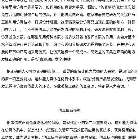
观念具体体现在“仿真驱动研发”战略中，就是“用不用仿真不再是竞争力要素，知道
在哪里用仿真才是重要的，如何用好仿真更为重要。”因此，“仿真驱动研发”其实就
是在合适的时候做合适的仿真，并且把仿真做正确。这意味着要在研发的关键环节
正确利用仿真技术，打通设计瓶颈。这里强调要让仿真只出现在正确的地方，好钢
用在刀刃上，而不是将仿真泛滥在研发流程的所有环节。研发流程就像水利工程，
仿真就像水泵。在哪里采用何种水泵才能多快好省地发挥水泵的作用，需要对整个
水利管道进行充分论证和分析。综合和透彻分析研发流程的每个环节，在关键和必
要的环节中正确地采用仿真，让仿真这样一个高成本、高效益的工具在正确的地方
发挥正确的作用，是“仿真驱动研发”的关键。
把正确的人安排到正确的岗位上，重要的事情让能力最强的人来做，是现代企业
的第一项重要能力。这种能力具体在仿真体系中，就是“分析产品研发流程，找到研
发流程中仿真价值最大的环节，在此凝聚正确的仿真资源，特别是人力资源。”
仿真体系模型
把事情做正确是战略落地的保障，是现代企业的第二项重要能力。这种能力具体
在仿真体系中，就是“让人力资源在关键环节高效正确应用仿真技术，获得稳定的仿
真结果，成为设计依据。”仿真标准是把仿真做正确的保障。仿真标准的根本目的是