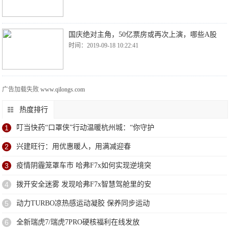
国庆绝对主角，50亿票房或再次上演，哪些A股
时间：2019-09-18 10:22:41
广告加载失败
www.qilongs.com
热度排行
1
叮当快药“口罩侠”行动温暖杭州城：“你守护
2
兴建旺行：用优惠暖人，用满减迎春
3
疫情阴霾笼罩车市 哈弗F7x如何实现逆境突
4
拨开安全迷雾 发现哈弗F7x智慧驾舱里的安
5
动力TURBO凉热感运动凝胶 保养同步运动
6
全新瑞虎7/瑞虎7PRO硬核福利在线发放