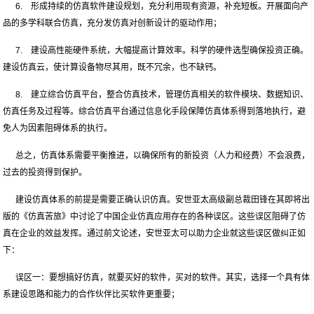
6. 形成持续的仿真软件建设规划，充分利用现有资源，补充短板。开展面向产
品的多学科联合仿真，充分发仿真对创新设计的驱动作用；
7. 建设高性能硬件系统，大幅提高计算效率。科学的硬件选型确保投资正确。
建设仿真云，使计算设备物尽其用，既不冗余，也不缺钙。
8. 建立综合仿真平台，整合仿真技术，管理仿真相关的软件模块、数据知识、
仿真任务及过程等。综合仿真平台通过信息化手段保障仿真体系得到落地执行，避
免人为因素阻碍体系的执行。
总之，仿真体系需要平衡推进，以确保所有的新投资（人力和经费）不会浪费，
过去的投资得到保护。
建设仿真体系的前提是需要正确认识仿真。安世亚太高级副总裁田锋在其即将出
版的《仿真苦旅》中讨论了中国企业仿真应用存在的各种误区。这些误区阻碍了仿
真在企业的效益发挥。通过前文论述，安世亚太可以助力企业就这些误区做纠正如
下：
误区一：要想搞好仿真，就要买好的软件，买对的软件。其实，选择一个具有体
系建设思路和能力的合作伙伴比买软件更重要；