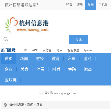
杭州信息港欢迎您！
登陆
注册
投稿
手机版
热门搜索：
SUV
APP
支付宝
马云
智能家居
iphone
首页
新闻
财经
教育
汽车
游戏
企业
美食
消费
时尚
金融
微商
区块链
广告加载失败
www.qilongs.com
杭州信息港
>
新闻
> 正文