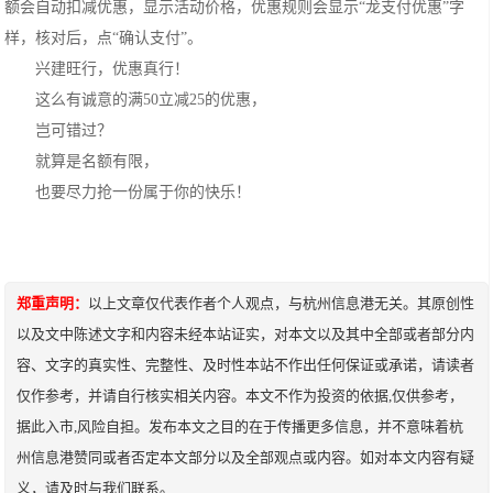
额会自动扣减优惠，显示活动价格，优惠规则会显示“龙支付优惠”字
样，核对后，点“确认支付”。
兴建旺行，优惠真行！
这么有诚意的满50立减25的优惠，
岂可错过？
就算是名额有限，
也要尽力抢一份属于你的快乐！
郑重声明：
以上文章仅代表作者个人观点，与杭州信息港无关。其原创性
以及文中陈述文字和内容未经本站证实，对本文以及其中全部或者部分内
容、文字的真实性、完整性、及时性本站不作出任何保证或承诺，请读者
仅作参考，并请自行核实相关内容。本文不作为投资的依据,仅供参考，
据此入市,风险自担。发布本文之目的在于传播更多信息，并不意味着杭
州信息港赞同或者否定本文部分以及全部观点或内容。如对本文内容有疑
义，请及时与我们联系。