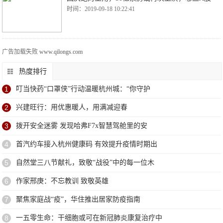
时间：2019-09-18 10:22:41
广告加载失败
www.qilongs.com
热度排行
1
叮当快药“口罩侠”行动温暖杭州城：“你守护
2
兴建旺行：用优惠暖人，用满减迎春
3
拨开安全迷雾 发现哈弗F7x智慧驾舱里的安
4
首汽约车接入杭州健康码 有效提升疫情时期出
5
自然堂三八节献礼，致敬“战役”中的每一位木
6
作家邢庚：不忘教训 致敬英雄
7
聚焦家庭战“疫”，华住推出居家防疫指南
8
一五零生命：干细胞或可在新冠肺炎康复治疗中