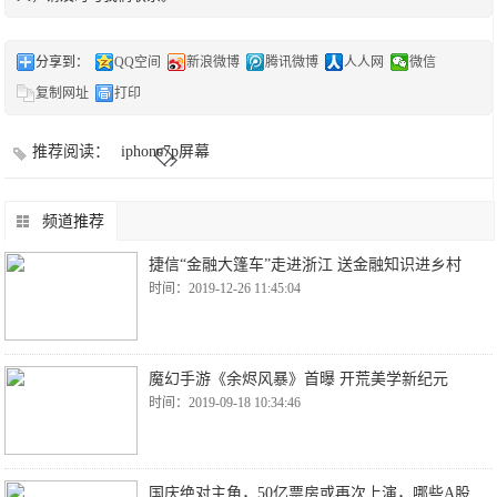
分享到：
QQ空间
新浪微博
腾讯微博
人人网
微信
复制网址
打印
推荐阅读：
iphone7p屏幕
频道推荐
捷信“金融大篷车”走进浙江 送金融知识进乡村
时间：2019-12-26 11:45:04
魔幻手游《余烬风暴》首曝 开荒美学新纪元
时间：2019-09-18 10:34:46
国庆绝对主角，50亿票房或再次上演，哪些A股