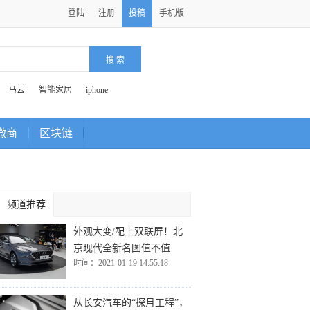
登陆
注册
投稿
手机版
马云
智能家居
iphone
微商
区块链
频道推荐
外观大变/配上双联屏！北
京现代全新名图值不值
时间：2021-01-19 14:55:18
从长安汽车的“探月工程”，