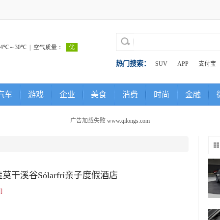
热门搜索：
SUV
APP
支付宝
汽车
游戏
企业
美食
消费
时尚
金融
广告加载失败
www.qilongs.com
干溪谷Sólarfrí亲子度假酒店
]