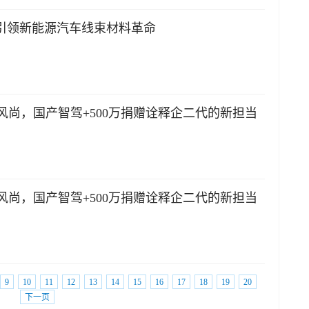
，引领新能源汽车线束材料革命
尚，国产智驾+500万捐赠诠释企二代的新担当
尚，国产智驾+500万捐赠诠释企二代的新担当
9
10
11
12
13
14
15
16
17
18
19
20
下一页