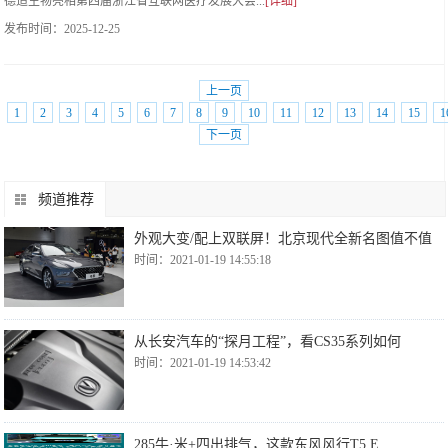
德适生物亮相第四届浙江省互联网医疗发展大会...
[详细]
发布时间：
2025-12-25
上一页
1
2
3
4
5
6
7
8
9
10
11
12
13
14
15
1
下一页
频道推荐
外观大变/配上双联屏！北京现代全新名图值不值
时间：2021-01-19 14:55:18
从长安汽车的“探月工程”，看CS35系列如何
时间：2021-01-19 14:53:42
285牛·米+四出排气，这款东风风行T5 E